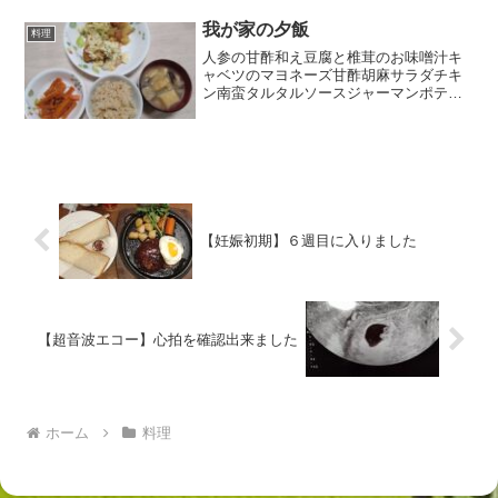
います。夫が独身時代鯖が好きで鯖缶を
毎日食べていたのですが、結婚してから
我が家の夕飯
料理
めっきり鯖缶を使う機会が...
人参の甘酢和え豆腐と椎茸のお味噌汁キ
ャベツのマヨネーズ甘酢胡麻サラダチキ
ン南蛮タルタルソースジャーマンポテト
和風バター味夫が野菜をとても好きなの
で、野菜が多めの食事になります。夫と
再婚する前私はあまり野菜を買う習慣が
なかったので、私にとって...
【妊娠初期】６週目に入りました
【超音波エコー】心拍を確認出来ました
ホーム
料理