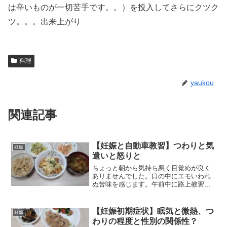
は辛いものが一切苦手です。。）を投入してさらにクツク
ツ。。。出来上がり
料理
yaukou
関連記事
【妊娠と自動車教習】つわりと気
妊娠
遣いと怒りと
ちょっと朝から気持ち悪く目覚めが良く
ありませんでした。口の中にエモいわれ
ぬ苦味を感じます。午前中に路上教習が1
時間あります。重い体を引きずるように
して家事をこなし、送迎バスを待ちまし
た。幸い、３月に入ってひどい寒さを感
【妊娠初期症状】眠気と微熱、つ
妊娠
じることが無いだけ楽で...
わりの程度と性別の関係性？