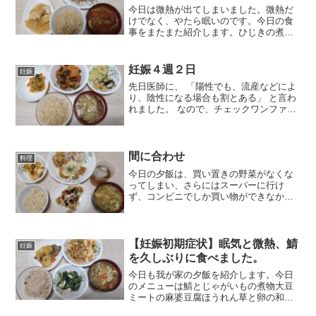
今日は微熱が出てしまいました。微熱だ
けでなく、やたら眠いのです。今日の食
事をまたまた紹介します。ひじきの煮物
きゅうりとミニトマトの胡麻和え生姜焼
き大根と厚揚げの煮物（母の手作り）玄
米トマトコンソメスープとても美味しい
妊娠４週２日
妊娠
食事でした。色々な体の変...
先日医師に、 「陽性でも、流産などによ
り、陰性になる場合も割とある」 と言わ
れました。 なので、チェックワンファス
トで毎日引き続き、妊娠確認をしていま
す。 今日も無事陽性線が出ました！ 日を
追うごとに陽性反応が早く出るようにな
っています。 ...
間に合わせ
料理
今日の夕飯は、買い置きの野菜がなくな
ってしまい、さらにはスーパーに行け
ず、コンビニでしか買い物ができなかっ
たので、冷凍の先日の残り物とコンビニ
で簡単に買えた材料を合わせて間に合わ
せましたが、それなりに豪華な感じにな
りました。かに玉チキン南蛮...
【妊娠初期症状】眠気と微熱、鯖
妊娠
を久しぶりに食べました。
今日も我が家の夕飯を紹介します。今日
のメニューは鯖とじゃがいもの煮物大豆
ミートの麻婆豆腐ほうれん草と卵の和物
春雨スープ雑穀米ご飯鯖は鯖缶を使って