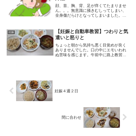
顔、首、胸、背、足が痒くてたまりませ
ん。。。無意識に掻きむしってしまい、
全身傷だらけとなってしまいました。夜
中も日中も関係なしに掻いてしまいま
す。掻かずにはいられません。妊娠性掻
痒症というものだと思われるのですが、
【妊娠と自動車教習】つわりと気
妊娠
妊娠がわかる前から症状があ...
遣いと怒りと
ちょっと朝から気持ち悪く目覚めが良く
ありませんでした。口の中にエモいわれ
ぬ苦味を感じます。午前中に路上教習が1
時間あります。重い体を引きずるように
して家事をこなし、送迎バスを待ちまし
た。幸い、３月に入ってひどい寒さを感
じることが無いだけ楽で...
妊娠４週２日
間に合わせ