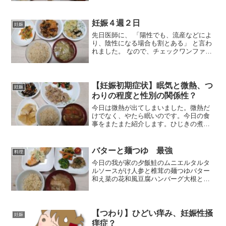
で簡単に買えた材料を合わせて間に合わ
せましたが、それなりに豪華な感じにな
りました。かに玉チキン南蛮...
妊娠４週２日
妊娠
先日医師に、 「陽性でも、流産などによ
り、陰性になる場合も割とある」 と言わ
れました。 なので、チェックワンファス
トで毎日引き続き、妊娠確認をしていま
す。 今日も無事陽性線が出ました！ 日を
追うごとに陽性反応が早く出るようにな
っています。 ...
【妊娠初期症状】眠気と微熱、つ
妊娠
わりの程度と性別の関係性？
今日は微熱が出てしまいました。微熱だ
けでなく、やたら眠いのです。今日の食
事をまたまた紹介します。ひじきの煮物
きゅうりとミニトマトの胡麻和え生姜焼
き大根と厚揚げの煮物（母の手作り）玄
米トマトコンソメスープとても美味しい
バターと麺つゆ 最強
料理
食事でした。色々な体の変...
今日の我が家の夕飯鮭のムニエルタルタ
ルソースがけ人参と椎茸の麺つゆバター
和え菜の花和風豆腐ハンバーグ大根とベ
ーコンのお味噌汁玄米今日も野菜を多く
心がけています。ただ、私の味付けは今
同居している私の母も言っていますが、
和風が割と多いと言われて...
【つわり】ひどい痒み、妊娠性掻
妊娠
痒症？