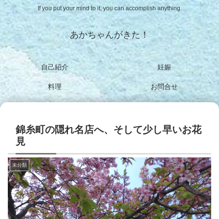
If you put your mind to it, you can accomplish anything.
あかちゃんがきた！
自己紹介
妊娠
料理
お問合せ
錦糸町の隠れ名店へ、そして少し早いお花
見
未分類